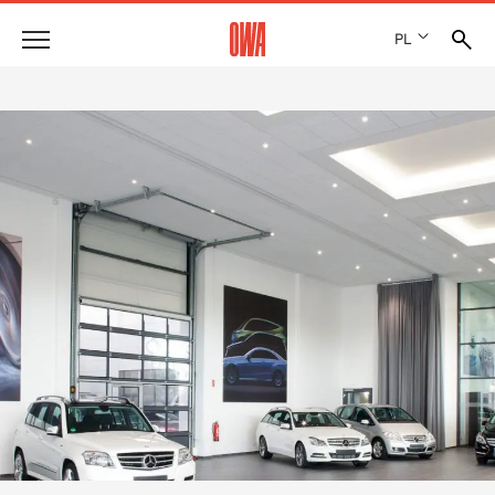
PL
Firma
HISTORIA
Produkty
WYRÓŻNIENIA
PRZEGLĄD PRODUKTÓW
LOKALIZACJE
Rozwiązania
WYSZUKIWANIE Z PRZEWODNIKIEM
PRASA
FUNKCJE
WYSZUKIWANIE TECHNICZNE
SHOWROOM 7TH FLOOR
Referencje
OBSZARY ZASTOSOWANIA
Doradztwo techniczne
Serwis
TEKSTY PRZETARGOWE
PLIKI DO POBRANIA
DEKLARACJA WŁAŚCIWOŚCI UŻYTKOWYCH (DOP)