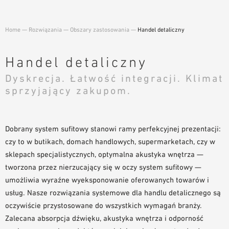
NARZĘDZIA DO PROJEKTOWANIA
BIBLIOTEKA BIM/REVIT
Home
—
Rozwiązania
—
Obszary zastosowania
—
Handel detaliczny
WIDEO
ZAMÓWIENIE PRÓBKI
Handel detaliczny
Dyskrecja. Łatwość integracji. Klimat
sprzyjający zakupom.
Dobrany system sufitowy stanowi ramy perfekcyjnej prezentacji:
czy to w butikach, domach handlowych, supermarketach, czy w
sklepach specjalistycznych, optymalna akustyka wnętrza —
tworzona przez nierzucający się w oczy system sufitowy —
umożliwia wyraźne wyeksponowanie oferowanych towarów i
usług. Nasze rozwiązania systemowe dla handlu detalicznego są
oczywiście przystosowane do wszystkich wymagań branży.
Zalecana absorpcja dźwięku, akustyka wnętrza i odporność