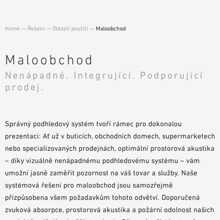
POMŮCKY PRO PLÁNOVÁNÍ
BIM/REVIT KNIHOVNA
Home
—
Řešení
—
Oblasti použití
—
Maloobchod
VIDEA
OBJEDNÁVKA VZORKŮ
Maloobchod
Nenápadné. Integrující. Podporující
prodej.
Správný podhledový systém tvoří rámec pro dokonalou
prezentaci: Ať už v buticích, obchodních domech, supermarketech
nebo specializovaných prodejnách, optimální prostorová akustika
– díky vizuálně nenápadnému podhledovému systému – vám
umožní jasně zaměřit pozornost na váš tovar a služby. Naše
systémová řešení pro maloobchod jsou samozřejmě
přizpůsobena všem požadavkům tohoto odvětví. Doporučená
zvuková absorpce, prostorová akustika a požární odolnost našich