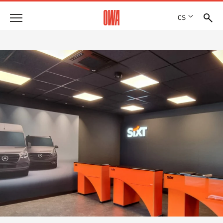
CS
Společnost
OCENĚNÍ A VYZNAMENÁNÍ
Produkty
LOKALITY
PŘEHLED PRODUKTŮ
SHOWROOM 7TH FLOOR
Řešení
ŘÍZENÉ VYHLEDÁVÁNÍ
FUNKCE
TECHNICKÉ VYHLEDÁVÁNÍ
Reference
OBLASTI POUŽITÍ
Technické poradenství
Servis
TEXTY PRO VÝBĚROVÁ ŘÍZENÍ
SOUBORY KE STAŽENÍ
PROHLÁŠENÍ O VLASTNOSTECH (DOP)