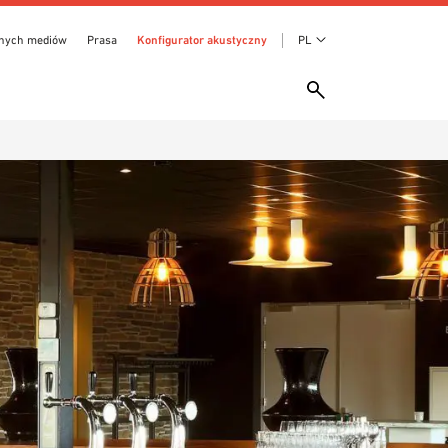
anych mediów
Prasa
Konfigurator akustyczny
PL