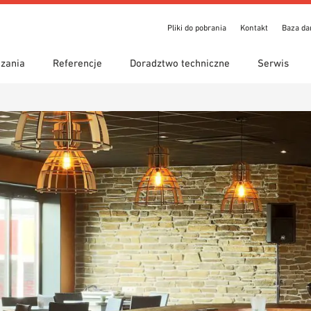
Pliki do pobrania
Kontakt
Baza d
zania
Referencje
Doradztwo techniczne
Serwis
ienia
iwanie z przewodnikiem
y zastosowania
Lokalizacje
Wyszukiwanie techniczne
Deklaracja właściwości
o pobrania
użytkowych (DoP)
om 7th Floor
eka BIM/REVIT
Wideo