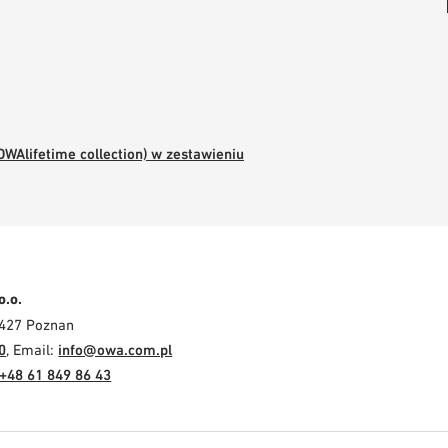
WAlifetime collection) w zestawieniu
o.o.
-427 Poznan
0
, Email:
info@owa.com.pl
+48 61 849 86 43