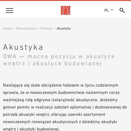
PL
Firma
Home
—
Rozwiązania
—
Funkcje
—
Akustyka
HISTORIA
Produkty
WYRÓŻNIENIA
Akustyka
PRZEGLĄD PRODUKTÓW
LOKALIZACJE
OWA — mocna pozycja w akustyce
Rozwiązania
WYSZUKIWANIE Z PRZEWODNIKIEM
PRASA
wnętrz i akustyce budowlanej
FUNKCJE
WYSZUKIWANIE TECHNICZNE
SHOWROOM 7TH FLOOR
Referencje
OBSZARY ZASTOSOWANIA
Nasilające się stale obciążenie hałasem w życiu codziennym
Doradztwo techniczne
sprawia, że w nowoczesnym budownictwie naziemnym coraz
ważniejszą rolę odgrywa izolacyjność akustyczna. Jesteśmy
Serwis
gotowi pomóc w realizacji założeń optymalnej i dostosowanej do
TEKSTY PRZETARGOWE
potrzeb akustyki wnętrz, oferując szeroki asortyment
PLIKI DO POBRANIA
nowoczesnych rozwiązań akustycznych z dziedziny akustyki
wnętrz i akustyki budowlanej.
DEKLARACJA WŁAŚCIWOŚCI UŻYTKOWYCH (DOP)