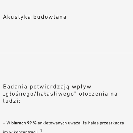
Akustyka budowlana
Badania potwierdzają wpływ
„głośnego/hałaśliwego” otoczenia na
ludzi:
– W
biurach
99 %
ankietowanych uważa, że hałas przeszkadza
1
im w koncentracji.