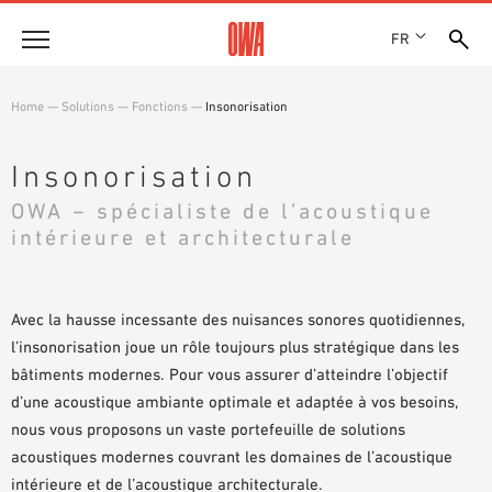
FR
Entreprise
Home
—
Solutions
—
Fonctions
—
Insonorisation
HISTOIRE
Produits
PRIX ET RÉCOMPENSES
Insonorisation
LES COLLECTIONS OWA
NOS FILIALES
OWA − spécialiste de l’acoustique
Solutions
RECHERCHE GUIDÉE
ACTUALITÉS
intérieure et architecturale
FONCTIONS
RECHERCHE TECHNIQUE
SHOWROOM 7TH FLOOR
Références
DOMAINES D’UTILISATION
Avec la hausse incessante des nuisances sonores quotidiennes,
Assistance technique
l’insonorisation joue un rôle toujours plus stratégique dans les
bâtiments modernes. Pour vous assurer d’atteindre l’objectif
Service
d’une acoustique ambiante optimale et adaptée à vos besoins,
DOCUMENTS D’APPEL D’OFFRES
nous vous proposons un vaste portefeuille de solutions
TÉLÉCHARGEMENTS
acoustiques modernes couvrant les domaines de l’acoustique
intérieure et de l’acoustique architecturale.
DÉCLARATION DE PERFORMANCE (DDP)