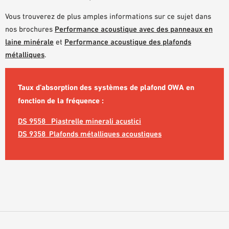
DOCUMENTS D’AIDE À LA PLANIFICATION
Vous trouverez de plus amples informations sur ce sujet dans
BIBLIOTHÈQUE BIM/REVIT
nos brochures
Performance acoustique avec des panneaux en
VIDÉOS
laine minérale
et
Performance acoustique des plafonds
métalliques
.
COMMANDE D’ÉCHANTILLONS
Taux d’absorption des systèmes de plafond OWA en
fonction de la fréquence :
DS 9558_ Piastrelle minerali acustici
DS 9358_Plafonds métalliques acoustiques