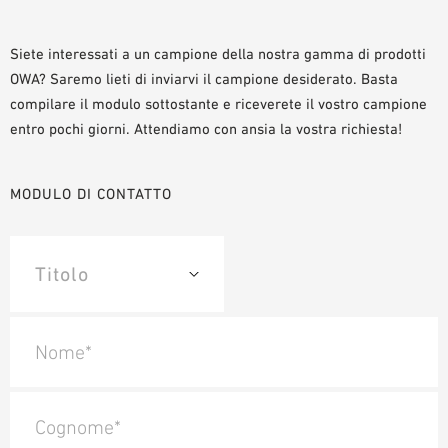
AUSILII PER LA PROGETTAZIONE
BIBLIOTECA BIM/ REVIT
Siete interessati a un campione della nostra gamma di prodotti
OWA? Saremo lieti di inviarvi il campione desiderato. Basta
VIDEO
compilare il modulo sottostante e riceverete il vostro campione
ORDINE CAMPIONE
entro pochi giorni. Attendiamo con ansia la vostra richiesta!
MODULO DI CONTATTO
Nome*
Cognome*