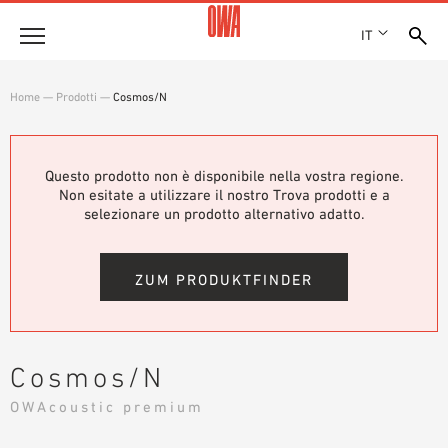
IT
Azienda
Home
—
Prodotti
—
Cosmos/N
STORIA
Prodotti
RICONOSCIMENTI
PANORAMICA PRODOTTI
Questo prodotto non è disponibile nella vostra regione.
SEDI
Soluzioni
Non esitate a utilizzare il nostro Trova prodotti e a
RICERCA GUIDATA
STAMPA
selezionare un prodotto alternativo adatto.
FUNZIONI
RICERCA TECNICA
SHOWROOM 7TH FLOOR
Referenze
CAMPI D’APPLICAZIONE
ZUM PRODUKTFINDER
Consulenza tecnica
Assistenza
Cosmos/N
CAPITOLATI D’APPALTO
OWAcoustic premium
DOWNLOAD
DICHIARAZIONE DI PRESTAZIONE (DOP)