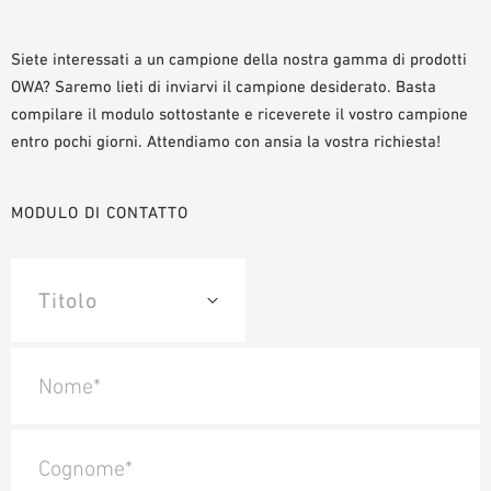
AUSILII PER LA PROGETTAZIONE
BIBLIOTECA BIM/ REVIT
Siete interessati a un campione della nostra gamma di prodotti
OWA? Saremo lieti di inviarvi il campione desiderato. Basta
VIDEO
compilare il modulo sottostante e riceverete il vostro campione
ORDINE CAMPIONE
entro pochi giorni. Attendiamo con ansia la vostra richiesta!
MODULO DI CONTATTO
Nome*
Cognome*