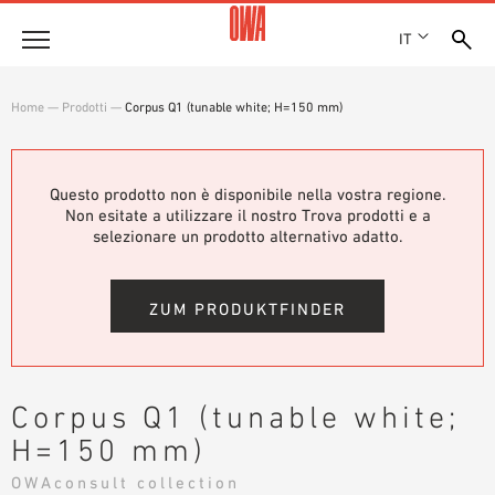
IT
Azienda
Home
—
Prodotti
—
Corpus Q1 (tunable white; H=150 mm)
STORIA
Prodotti
RICONOSCIMENTI
PANORAMICA PRODOTTI
Questo prodotto non è disponibile nella vostra regione.
SEDI
Soluzioni
Non esitate a utilizzare il nostro Trova prodotti e a
RICERCA GUIDATA
STAMPA
selezionare un prodotto alternativo adatto.
FUNZIONI
RICERCA TECNICA
SHOWROOM 7TH FLOOR
Referenze
CAMPI D’APPLICAZIONE
ZUM PRODUKTFINDER
Consulenza tecnica
Assistenza
Corpus Q1 (tunable white;
CAPITOLATI D’APPALTO
H=150 mm)
DOWNLOAD
OWAconsult collection
DICHIARAZIONE DI PRESTAZIONE (DOP)