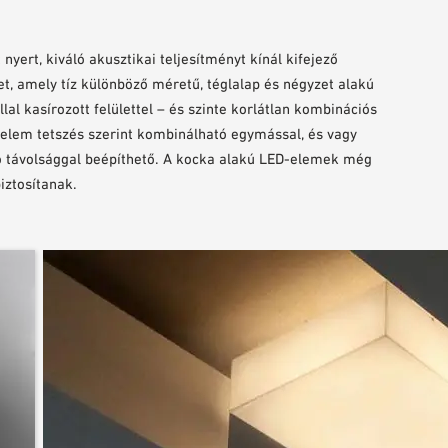
yert, kiváló akusztikai teljesítményt kínál kifejező
et, amely tíz különböző méretű, téglalap és négyzet alakú
llal kasírozott felülettel – és szinte korlátlan kombinációs
 elem tetszés szerint kombinálható egymással, és vagy
 távolsággal beépíthető. A kocka alakú LED-elemek még
iztosítanak.