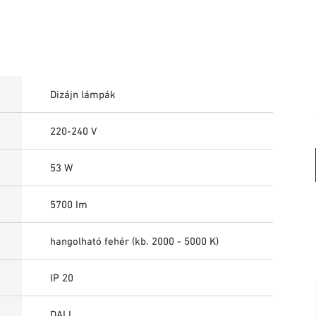
Dizájn lámpák
220-240 V
53 W
5700 Im
hangolható fehér (kb. 2000 - 5000 K)
IP 20
DALI