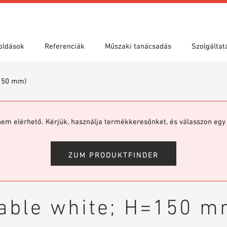
oldások
Referenciák
Műszaki tanácsadás
Szolgáltat
=150 mm)
elyek
zási területek
ések
Showroom 7th Floor
Keresés műszaki tartalom
Teljesítménynyilatkozat (DoP)
nyos keresés
szerint
VIT könyvtár
Videók
nem elérhető. Kérjük, használja termékkeresőnket, és válasszon egy 
ZUM PRODUKTFINDER
nable white; H=150 m