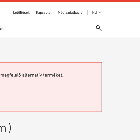
Letöltések
Kapcsolat
Médiaadatbázis
HU
ás
megfelelő alternatív terméket.
m)