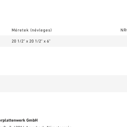
Méretek (névleges)
NR
20 1/2" x 20 1/2" x 6"
erplattenwerk GmbH