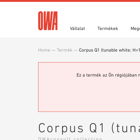
Vállalat
Termékek
Meg
Home
—
Termék
—
Corpus Q1 (tunable white; H
Díjak és kitüntetések
Funkciók
Köttségvetés kiírási szövegek
Teleph
Alkalma
Letölt
Termékáttekintés
Célirá
Tervezési segédletek
BIM/RE
Ez a termék az Ön régiójában 
Minta megrendelés
Corpus Q1 (tu
OWAconsult collection