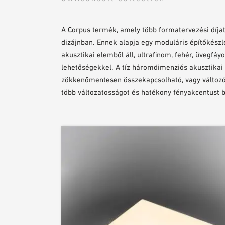
A Corpus termék, amely több formatervezési díjat n
dizájnban. Ennek alapja egy moduláris építőkészl
akusztikai elemből áll, ultrafinom, fehér, üvegfáyo
lehetőségekkel. A tíz háromdimenziós akusztikai
zökkenőmentesen összekapcsolható, vagy változó
több változatosságot és hatékony fényakcentust b