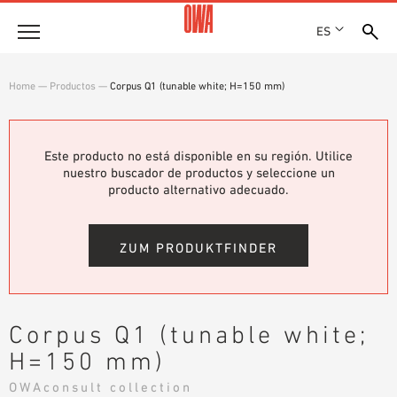
ES
Empresa
Home
—
Productos
—
Corpus Q1 (tunable white; H=150 mm)
HISTORIA
Productos
PREMIOS
RESUMEN DE PRODUCTOS
Este producto no está disponible en su región. Utilice
EMPLAZAMIENTOS
Soluciones
nuestro buscador de productos y seleccione un
BÚSQUEDA GUIADA
PRENSA
producto alternativo adecuado.
FUNCIONES
BÚSQUEDA TÉCNICA
SHOWROOM 7TH FLOOR
Referencias
ÁREAS DE UTILIZACIÓN
ZUM PRODUKTFINDER
Asesoramiento técnico
Atención al cliente
Corpus Q1 (tunable white;
TEXTOS SOBRE LICITACIONES PÚBLICAS
H=150 mm)
DESCARGAS
OWAconsult collection
DECLARACIÓN DE PRESTACIONES (DOP)