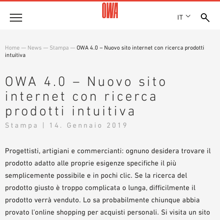
IT
Azienda
Home
—
News
—
Stampa
—
OWA 4.0 – Nuovo sito internet con ricerca prodotti
intuitiva
STORIA
Prodotti
RICONOSCIMENTI
OWA 4.0 – Nuovo sito
PANORAMICA PRODOTTI
SEDI
internet con ricerca
Soluzioni
RICERCA GUIDATA
STAMPA
prodotti intuitiva
FUNZIONI
RICERCA TECNICA
SHOWROOM 7TH FLOOR
Referenze
Stampa | 14. Gennaio 2019
CAMPI D’APPLICAZIONE
Consulenza tecnica
Progettisti, artigiani e commercianti: ognuno desidera trovare il
prodotto adatto alle proprie esigenze specifiche il più
Assistenza
semplicemente possibile e in pochi clic. Se la ricerca del
prodotto giusto è troppo complicata o lunga, difficilmente il
CAPITOLATI D’APPALTO
prodotto verrà venduto. Lo sa probabilmente chiunque abbia
DOWNLOAD
provato l’online shopping per acquisti personali. Si visita un sito
DICHIARAZIONE DI PRESTAZIONE (DOP)