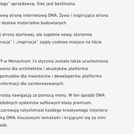
ego” sprzedawcę. Sieć jest bezlitosna.
nową stronę internetową OWA. Żywa i inspirująca strona
y dostaw materiałów budowlanych.
j strony startowej, ale zupełnie nową, starannie
cja” i „inspiracja” zajęły czołowe miejsca na liście
19 w Monachium 14 stycznia została także uruchomiona
wania dla architektów i akustyków, platforma
a pomysłów dla inwestorów i deweloperów, platforma
 informacji dla zainteresowanych.
 prostą nawigacją za pomocą menu. W ten sposób OWA
ozdobnych systemów sufitowych klasy premium.
czarowują natychmiast każdego kreatywnego inżyniera
rką OWA, kluczowymi tematami i kryjącymi się za nimi
sób.