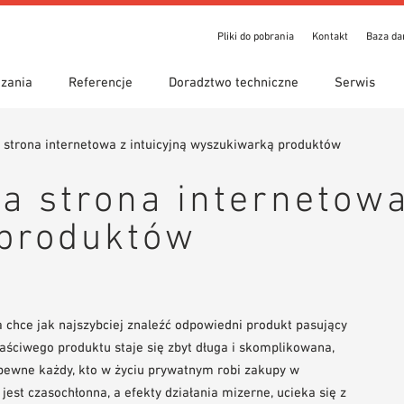
Pliki do pobrania
Kontakt
Baza d
zania
Referencje
Doradztwo techniczne
Serwis
strona internetowa z intuicyjną wyszukiwarką produktów
ienia
iwanie z przewodnikiem
y zastosowania
Lokalizacje
Wyszukiwanie techniczne
Deklaracja właściwości
o pobrania
użytkowych (DoP)
 strona internetowa 
om 7th Floor
eka BIM/REVIT
Wideo
produktów
 chce jak najszybciej znaleźć odpowiedni produkt pasujący
łaściwego produktu staje się zbyt długa i skomplikowana,
pewne każdy, kto w życiu prywatnym robi zakupy w
ga jest czasochłonna, a efekty działania mizerne, ucieka się z