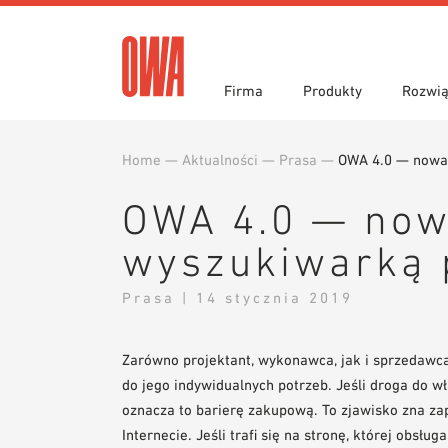
Firma
Produkty
Rozwią
Home
—
Aktualności
—
Prasa
—
OWA 4.0 — nowa 
Historia
Przegląd produktów
Funkcje
Wyróżn
Wyszuk
Obszar
Teksty przetargowe
Pliki d
OWA 4.0 — nowa
Prasa
Showro
Narzędzia do projektowania
Bibliot
wyszukiwarką 
Zamówienie próbki
Prasa | 14 stycznia 2019
Zarówno projektant, wykonawca, jak i sprzedawca
do jego indywidualnych potrzeb. Jeśli droga do w
oznacza to barierę zakupową. To zjawisko zna za
Internecie. Jeśli trafi się na stronę, której obsłu