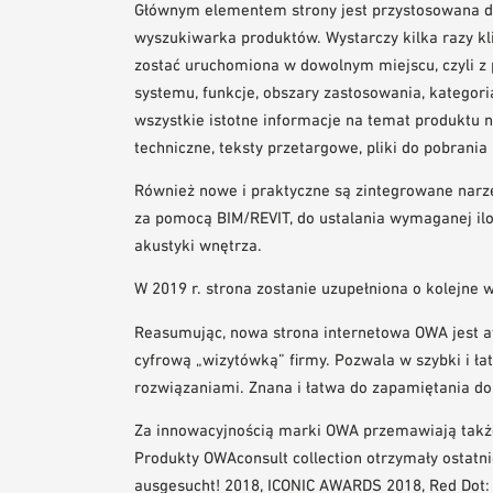
Głównym elementem strony jest przystosowana d
wyszukiwarka produktów. Wystarczy kilka razy kl
zostać uruchomiona w dowolnym miejscu, czyli z p
systemu, funkcje, obszary zastosowania, kategor
wszystkie istotne informacje na temat produktu na
techniczne, teksty przetargowe, pliki do pobrania 
Również nowe i praktyczne są zintegrowane narz
za pomocą BIM/REVIT, do ustalania wymaganej iloś
akustyki wnętrza.
W 2019 r. strona zostanie uzupełniona o kolejne 
Reasumując, nowa strona internetowa OWA jest a
cyfrową „wizytówką” firmy. Pozwala w szybki i ł
rozwiązaniami. Znana i łatwa do zapamiętania d
Za innowacyjnością marki OWA przemawiają także
Produkty OWAconsult collection otrzymały ostatn
ausgesucht! 2018, ICONIC AWARDS 2018, Red Dot: