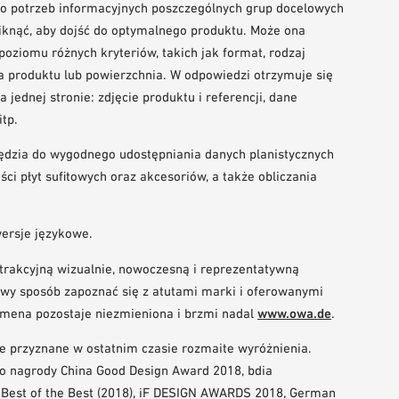
o potrzeb informacyjnych poszczególnych grup docelowych
iknąć, aby dojść do optymalnego produktu. Może ona
oziomu różnych kryteriów, takich jak format, rodzaj
ia produktu lub powierzchnia. W odpowiedzi otrzymuje się
 jednej stronie: zdjęcie produktu i referencji, dane
itp.
ędzia do wygodnego udostępniania danych planistycznych
ci płyt sufitowych oraz akcesoriów, a także obliczania
wersje językowe.
trakcyjną wizualnie, nowoczesną i reprezentatywną
atwy sposób zapoznać się z atutami marki i oferowanymi
omena pozostaje niezmieniona i brzmi nadal
www.owa.de
.
 przyznane w ostatnim czasie rozmaite wyróżnienia.
io nagrody China Good Design Award 2018, bdia
 Best of the Best (2018), iF DESIGN AWARDS 2018, German