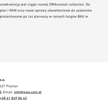
sekwencją jest ciągły rozwój OWAconsult collection. Do
WAplan i RAW oraz nowe oprawy oświetleniowe do systemów
zaprezentowane po raz pierwszy w ramach targów BAU w
o.o.
-427 Poznan
0
, Email:
info@owa.com.pl
+48 61 849 86 43