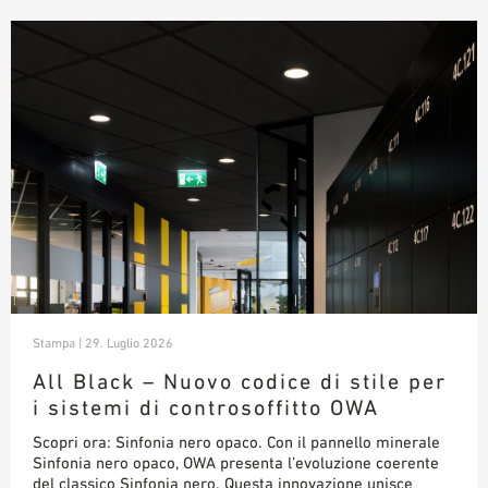
AUSILII PER LA PROGETTAZIONE
BIBLIOTECA BIM/ REVIT
VIDEO
ORDINE CAMPIONE
Stampa | 29. Luglio 2026
All Black – Nuovo codice di stile per
i sistemi di controsoffitto OWA
Scopri ora: Sinfonia nero opaco. Con il pannello minerale
Sinfonia nero opaco, OWA presenta l’evoluzione coerente
del classico Sinfonia nero. Questa innovazione unisce