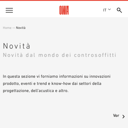
IT
Azienda
Home
—
Novità
STORIA
Prodotti
RICONOSCIMENTI
Novità
PANORAMICA PRODOTTI
SEDI
Novità dal mondo dei controsoffitti
Soluzioni
RICERCA GUIDATA
STAMPA
FUNZIONI
RICERCA TECNICA
SHOWROOM 7TH FLOOR
Referenze
CAMPI D’APPLICAZIONE
In questa sezione vi forniamo informazioni su innovazioni
prodotto, eventi e trend e know-how dai settori della
Consulenza tecnica
progettazione, dell’acustica e altro.
Assistenza
CAPITOLATI D’APPALTO
Vor
DOWNLOAD
DICHIARAZIONE DI PRESTAZIONE (DOP)