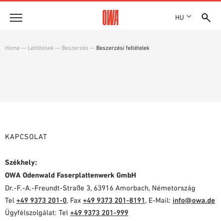
HU
Vállalat
Home
—
Letöltések
—
Beszerzés
—
Beszerzési feltételek
DÍJAK ÉS KITÜNTETÉSEK
Termékek
TELEPHELYEK
TERMÉKÁTTEKINTÉS
SHOWROOM 7TH FLOOR
Megoldások
CÉLIRÁNYOS KERESÉS
FUNKCIÓK
KERESÉS MŰSZAKI TARTALOM SZERINT
Referenciák
ALKALMAZÁSI TERÜLETEK
KAPCSOLAT
Műszaki tanácsadás
Székhely:
Szolgáltatás
OWA Odenwald Faserplattenwerk GmbH
Dr.-F.-A.-Freundt-Straße 3, 63916 Amorbach, Németország
KÖTTSÉGVETÉS KIÍRÁSI SZÖVEGEK
Tel
+49 9373 201-0
, Fax
+49 9373 201-8191
, E-Mail:
info@owa.de
LETÖLTÉSEK
Ügyfélszolgálat: Tel
+49 9373 201-999
TELJESÍTMÉNYNYILATKOZAT (DOP)