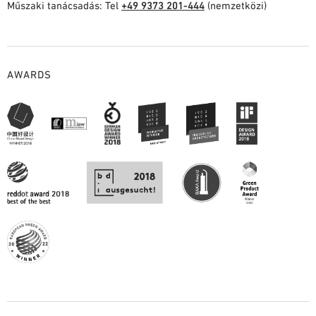
Műszaki tanácsadás: Tel
+49 9373 201-444
(nemzetközi)
TERVEZÉSI SEGÉDLETEK
BIM/REVIT KÖNYVTÁR
VIDEÓK
AWARDS
MINTA MEGRENDELÉS