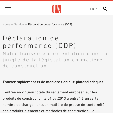
FR
Entreprise
Home
—
Service
—
Déclaration de performance (DDP)
HISTOIRE
Produits
Déclaration de
PRIX ET RÉCOMPENSES
performance (DDP)
LES COLLECTIONS OWA
NOS FILIALES
Solutions
RECHERCHE GUIDÉE
Notre boussole d’orientation dans la
ACTUALITÉS
FONCTIONS
RECHERCHE TECHNIQUE
jungle de la législation en matière
SHOWROOM 7TH FLOOR
Références
DOMAINES D’UTILISATION
de construction
Assistance technique
Trouver rapidement et de manière fiable le plafond adéquat
Service
L’entrée en vigueur totale du règlement européen sur les
DOCUMENTS D’APPEL D’OFFRES
produits de construction le 01.07.2013 a entraîné un certain
TÉLÉCHARGEMENTS
nombre de changements en matière de preuve de conformité
des produits, éléments et méthodes de construction. Le
DÉCLARATION DE PERFORMANCE (DDP)