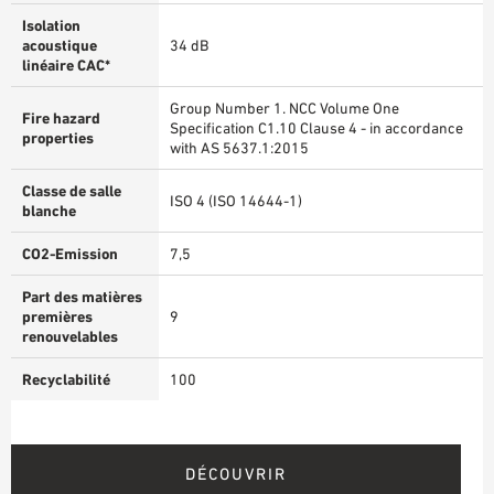
Isolation
acoustique
34 dB
linéaire CAC*
Group Number 1. NCC Volume One
Fire hazard
Specification C1.10 Clause 4 - in accordance
properties
with AS 5637.1:2015
Classe de salle
ISO 4 (ISO 14644-1)
blanche
CO2-Emission
7,5
Part des matières
premières
9
renouvelables
Recyclabilité
100
DÉCOUVRIR