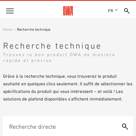
FR
Entreprise
Home
—
Recherche technique
HISTOIRE
Produits
Recherche technique
PRIX ET RÉCOMPENSES
LES COLLECTIONS OWA
Trouvez le bon produit OWA de manière
NOS FILIALES
Solutions
rapide et précise
RECHERCHE GUIDÉE
ACTUALITÉS
FONCTIONS
RECHERCHE TECHNIQUE
SHOWROOM 7TH FLOOR
Références
Grâce à la recherche technique, vous trouverez le produit
DOMAINES D’UTILISATION
souhaité en quelques clics seulement. Il suffit de sélectionner les
Assistance technique
spécifications du produit qui vous intéressent – et voilà ! Les
solutions de plafond disponibles s’affichent immédiatement.
Service
DOCUMENTS D’APPEL D’OFFRES
TÉLÉCHARGEMENTS
DÉCLARATION DE PERFORMANCE (DDP)