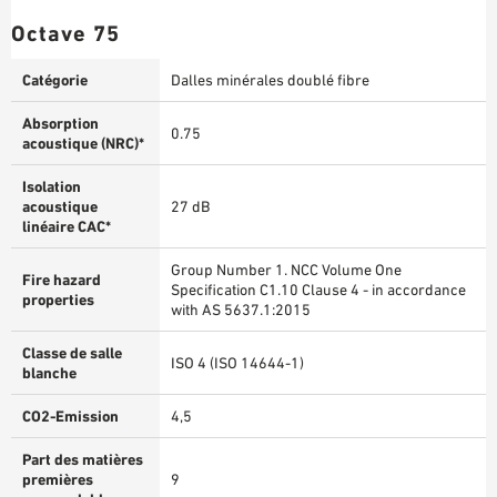
Octave 75
Catégorie
Dalles minérales doublé fibre
Absorption
0.75
acoustique (NRC)*
Isolation
acoustique
27 dB
linéaire CAC*
Group Number 1. NCC Volume One
Fire hazard
Specification C1.10 Clause 4 - in accordance
properties
with AS 5637.1:2015
Classe de salle
ISO 4 (ISO 14644-1)
blanche
CO2-Emission
4,5
Part des matières
premières
9