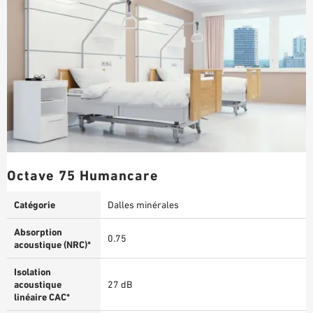
Octave 75 Humancare
Catégorie
Dalles minérales
Absorption
0.75
acoustique (NRC)*
Isolation
acoustique
27 dB
linéaire CAC*