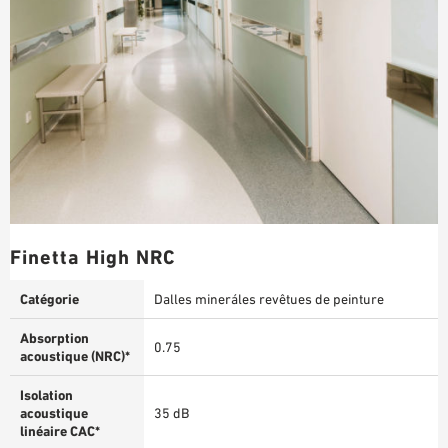
Finetta High NRC
Catégorie
Dalles mineráles revêtues de peinture
Absorption
0.75
acoustique (NRC)*
Isolation
acoustique
35 dB
linéaire CAC*