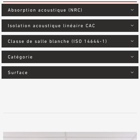
DOCUMENTS D’AIDE À LA PLANIFICATION
Absorption acoustique (NRC)
BIBLIOTHÈQUE BIM/REVIT
VIDÉOS
Isolation acoustique linéaire CAC
COMMANDE D’ÉCHANTILLONS
Classe de salle blanche (ISO 14644-1)
Catégorie
Surface