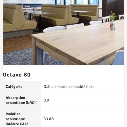
Octave 80
Catégorie
Dalles minérales doublé fibre
Absorption
0.8
acoustique (NRC)*
Isolation
acoustique
33 dB
linéaire CAC*