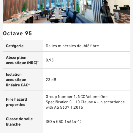
Octave 95
Catégorie
Dalles minérales doublé fibre
Absorption
0.95
acoustique (NRC)*
Isolation
acoustique
23 dB
linéaire CAC*
Group Number 1. NCC Volume One
Fire hazard
Specification C1.10 Clause 4 - in accordance
properties
with AS 5637.1:2015
Classe de salle
ISO 4 (ISO 14644-1)
blanche