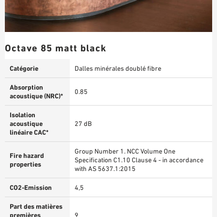
Octave 85 matt black
Catégorie
Dalles minérales doublé fibre
Absorption
0.85
acoustique (NRC)*
Isolation
acoustique
27 dB
linéaire CAC*
Group Number 1. NCC Volume One
Fire hazard
Specification C1.10 Clause 4 - in accordance
properties
with AS 5637.1:2015
CO2-Emission
4,5
Part des matières
premières
9