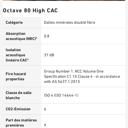
Octave 80 High CAC
Catégorie
Dalles minérales doublé fibre
Absorption
0.8
acoustique (NRC)*
Isolation
acoustique
37 dB
linéaire CAC*
Group Number 1. NCC Volume One
Fire hazard
Specification C1.10 Clause 4 - in accordance
properties
with AS 5637.1:2015
Classe de salle
ISO 4 (ISO 14644-1)
blanche
CO2-Emission
6
Part des matières
premières
9