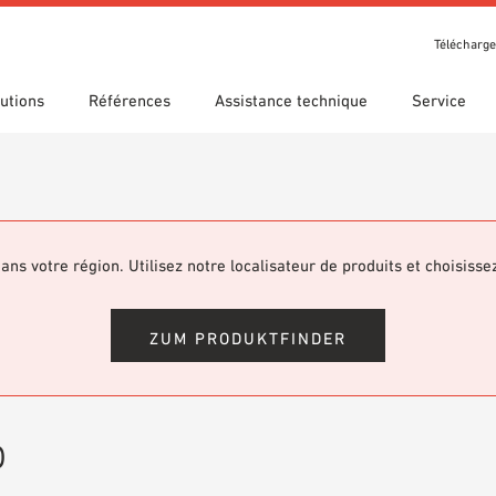
Télécharg
utions
Références
Assistance technique
Service
t récompenses
che guidée
s d’utilisation
Nos filiales
Recherche technique
Déclaration de performance
argements
(DDP)
om 7th Floor
ans votre région. Utilisez notre localisateur de produits et choisisse
hèque BIM/Revit
Vidéos
ZUM PRODUKTFINDER
b