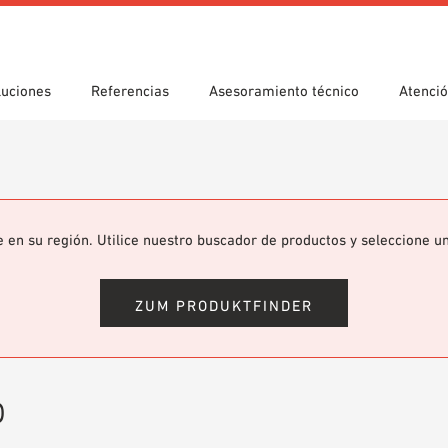
luciones
Referencias
Asesoramiento técnico
Atenció
s
da guiada
e utilización
Emplazamientos
Búsqueda técnica
Declaración de prestaciones
gas
(DoP)
om 7th Floor
eca BIM/REVIT
Vídeos
e en su región. Utilice nuestro buscador de productos y seleccione u
ZUM PRODUKTFINDER
b