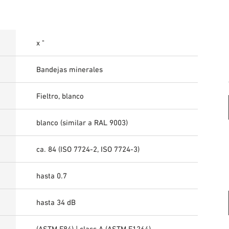
x "
Bandejas minerales
Fieltro, blanco
blanco (similar a RAL 9003)
ca. 84 (ISO 7724-2, ISO 7724-3)
hasta 0.7
hasta 34 dB
(ASTM E84) | class A (ASTM E1264)