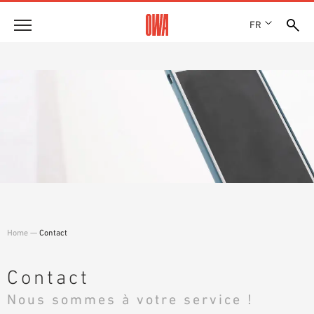
FR
Entreprise
HISTOIRE
Produits
PRIX ET RÉCOMPENSES
LES COLLECTIONS OWA
NOS FILIALES
Solutions
RECHERCHE GUIDÉE
ACTUALITÉS
FONCTIONS
RECHERCHE TECHNIQUE
SHOWROOM 7TH FLOOR
Références
DOMAINES D’UTILISATION
Assistance technique
Home
—
Contact
Service
DOCUMENTS D’APPEL D’OFFRES
Contact
TÉLÉCHARGEMENTS
Nous sommes à votre service !
DÉCLARATION DE PERFORMANCE (DDP)