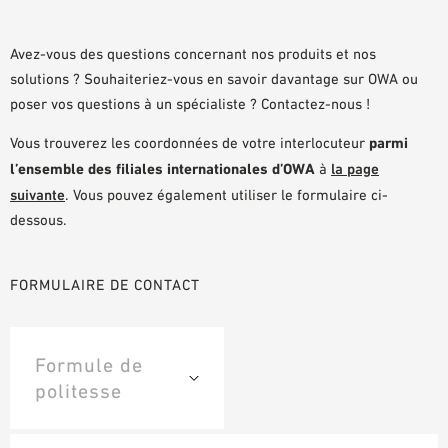
DOCUMENTS D’AIDE À LA PLANIFICATION
BIBLIOTHÈQUE BIM/REVIT
Avez-vous des questions concernant nos produits et nos
solutions ? Souhaiteriez-vous en savoir davantage sur OWA ou
VIDÉOS
poser vos questions à un spécialiste ? Contactez-nous !
COMMANDE D’ÉCHANTILLONS
Vous trouverez les coordonnées de votre interlocuteur
parmi
l’ensemble des filiales internationales d’OWA
à
la page
suivante
. Vous pouvez également utiliser le formulaire ci-
dessous.
FORMULAIRE DE CONTACT