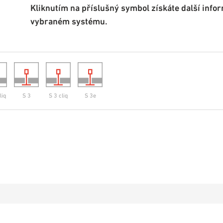
Kliknutím na příslušný symbol získáte další info
vybraném systému.
liq
S 3
S 3 cliq
S 3e