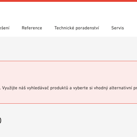
ešení
Reference
Technické poradenství
Servis
y
 vyhledávání
 použití
y ke stažení
Showroom 7th Floor
Technické vyhledávání
Prohlášení o vlastnostech (DoP)
VIT knihovna
Videa
i. Využijte náš vyhledávač produktů a vyberte si vhodný alternativní 
b