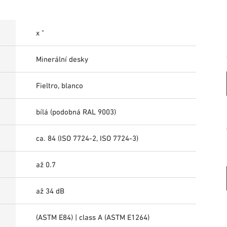
x "
Minerální desky
Fieltro, blanco
bílá (podobná RAL 9003)
ca. 84 (ISO 7724-2, ISO 7724-3)
až 0.7
až 34 dB
(ASTM E84) | class A (ASTM E1264)