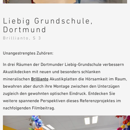
PLANUNGSHILFEN
BIM/REVIT BIBLIOTHEK
Liebig Grundschule,
VIDEOS
Dortmund
OWA-SCHULUNGEN
Brillianto, S 3
MUSTERBESTELLUNG
Unangestrengtes Zuhören:
In drei Räumen der Dortmunder Liebig-Grundschule verbessern
Akustikdecken mit neuen und besonders schlanken
mineralischen
Brillianto
Akustikplatten die Hörsamkeit im Raum,
bewahren aber durch ihre Montage zwischen den Unterzügen
zugleich den gewohnten optischen Eindruck. Entdecken Sie
weitere spannende Perspektiven dieses Referenzprojektes im
nachfolgenden Filmbeitrag.