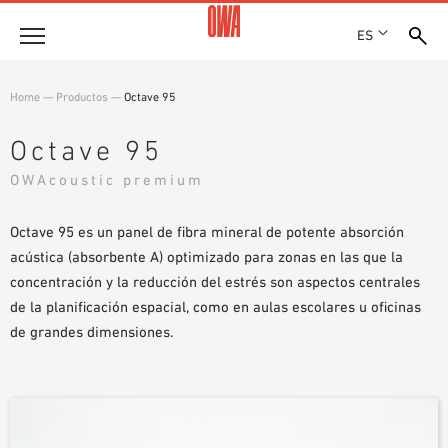
ES
Empresa
Home
—
Productos
—
Octave 95
HISTORIA
Productos
Octave 95
PREMIOS
RESUMEN DE PRODUCTOS
OWAcoustic premium
EMPLAZAMIENTOS
Soluciones
BÚSQUEDA GUIADA
PRENSA
FUNCIONES
Octave 95 es un panel de fibra mineral de potente absorción
BÚSQUEDA TÉCNICA
SHOWROOM 7TH FLOOR
Referencias
ÁREAS DE UTILIZACIÓN
acústica (absorbente A) optimizado para zonas en las que la
concentración y la reducción del estrés son aspectos centrales
Asesoramiento técnico
de la planificación espacial, como en aulas escolares u oficinas
de grandes dimensiones.
Atención al cliente
TEXTOS SOBRE LICITACIONES PÚBLICAS
DESCARGAS
DECLARACIÓN DE PRESTACIONES (DOP)