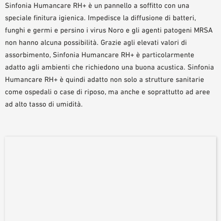
Sinfonia Humancare RH+ è un pannello a soffitto con una
AUSILII PER LA PROGETTAZIONE
speciale finitura igienica. Impedisce la diffusione di batteri,
BIBLIOTECA BIM/ REVIT
funghi e germi e persino i virus Noro e gli agenti patogeni MRSA
VIDEO
non hanno alcuna possibilità. Grazie agli elevati valori di
ORDINE CAMPIONE
assorbimento, Sinfonia Humancare RH+ è particolarmente
adatto agli ambienti che richiedono una buona acustica. Sinfonia
Humancare RH+ è quindi adatto non solo a strutture sanitarie
come ospedali o case di riposo, ma anche e soprattutto ad aree
ad alto tasso di umidità.