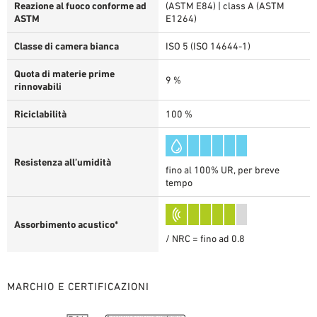
Reazione al fuoco conforme ad
(ASTM E84) | class A (ASTM
ASTM
E1264)
Classe di camera bianca
ISO 5 (ISO 14644-1)
Quota di materie prime
9 %
rinnovabili
Riciclabilità
100 %
Resistenza all’umidità
fino al 100% UR, per breve
tempo
Assorbimento acustico*
/ NRC = fino ad 0.8
MARCHIO E CERTIFICAZIONI