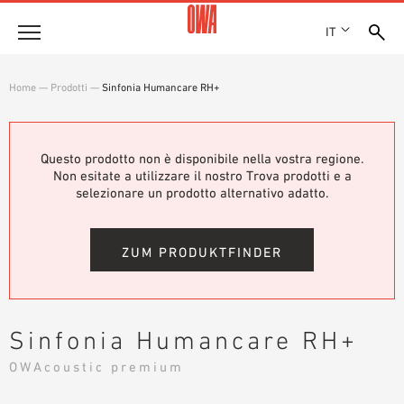
IT
Azienda
Home
—
Prodotti
—
Sinfonia Humancare RH+
STORIA
Prodotti
RICONOSCIMENTI
PANORAMICA PRODOTTI
Questo prodotto non è disponibile nella vostra regione.
SEDI
Soluzioni
Non esitate a utilizzare il nostro Trova prodotti e a
RICERCA GUIDATA
STAMPA
selezionare un prodotto alternativo adatto.
FUNZIONI
RICERCA TECNICA
SHOWROOM 7TH FLOOR
Referenze
CAMPI D’APPLICAZIONE
ZUM PRODUKTFINDER
Consulenza tecnica
Assistenza
Sinfonia Humancare RH+
CAPITOLATI D’APPALTO
OWAcoustic premium
DOWNLOAD
DICHIARAZIONE DI PRESTAZIONE (DOP)