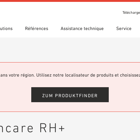
Télécharg
utions
Références
Assistance technique
Service
t récompenses
che guidée
s d’utilisation
Nos filiales
Recherche technique
Déclaration de performance
argements
(DDP)
om 7th Floor
ans votre région. Utilisez notre localisateur de produits et choisisse
hèque BIM/Revit
Vidéos
ZUM PRODUKTFINDER
ncare RH+