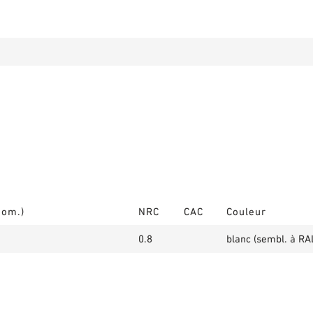
nom.)
NRC
CAC
Couleur
0.8
blanc (sembl. à RA