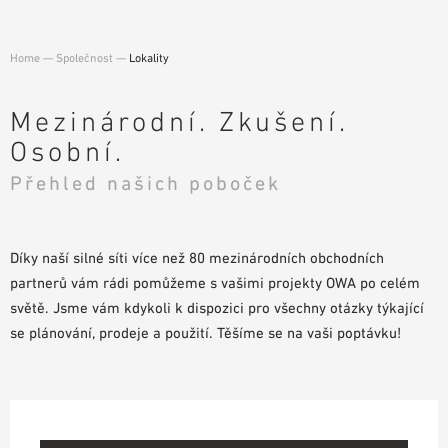
POMŮCKY PRO PLÁNOVÁNÍ
BIM/REVIT KNIHOVNA
Home
—
Společnost
—
Lokality
VIDEA
OBJEDNÁVKA VZORKŮ
Mezinárodní. Zkušení.
Osobní.
Přehled našich poboček
Díky naší silné síti více než 80 mezinárodních obchodních
partnerů vám rádi pomůžeme s vašimi projekty OWA po celém
světě. Jsme vám kdykoli k dispozici pro všechny otázky týkající
se plánování, prodeje a použití. Těšíme se na vaši poptávku!