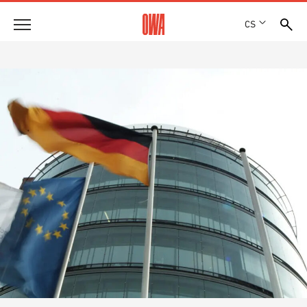
CS
Společnost
OCENĚNÍ A VYZNAMENÁNÍ
Produkty
LOKALITY
PŘEHLED PRODUKTŮ
SHOWROOM 7TH FLOOR
Řešení
ŘÍZENÉ VYHLEDÁVÁNÍ
FUNKCE
TECHNICKÉ VYHLEDÁVÁNÍ
Reference
OBLASTI POUŽITÍ
Technické poradenství
Servis
TEXTY PRO VÝBĚROVÁ ŘÍZENÍ
SOUBORY KE STAŽENÍ
PROHLÁŠENÍ O VLASTNOSTECH (DOP)