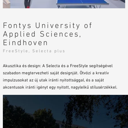
TERVEZÉSI SEGÉDLETEK
BIM/REVIT KÖNYVTÁR
VIDEÓK
Fontys University of
MINTA MEGRENDELÉS
Applied Sciences,
Eindhoven
FreeStyle, Selecta plus
Akusztika és design: A Selecta és a FreeStyle segítségével
szabadon megtervezheti saját designját. Ötvözi a kreatív
impulzusokat az új utak iránti nyitottsággal, és a saját
akcentusok iránti igényt egy nyitott, nagylelkű stílusérzékkel.