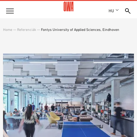
HU
Vállalat
Home
—
Referenciák
—
Fontys University of Applied Sciences, Eindhoven
DÍJAK ÉS KITÜNTETÉSEK
Termékek
TELEPHELYEK
TERMÉKÁTTEKINTÉS
SHOWROOM 7TH FLOOR
Megoldások
CÉLIRÁNYOS KERESÉS
FUNKCIÓK
KERESÉS MŰSZAKI TARTALOM SZERINT
Referenciák
ALKALMAZÁSI TERÜLETEK
Műszaki tanácsadás
Szolgáltatás
KÖTTSÉGVETÉS KIÍRÁSI SZÖVEGEK
LETÖLTÉSEK
TELJESÍTMÉNYNYILATKOZAT (DOP)