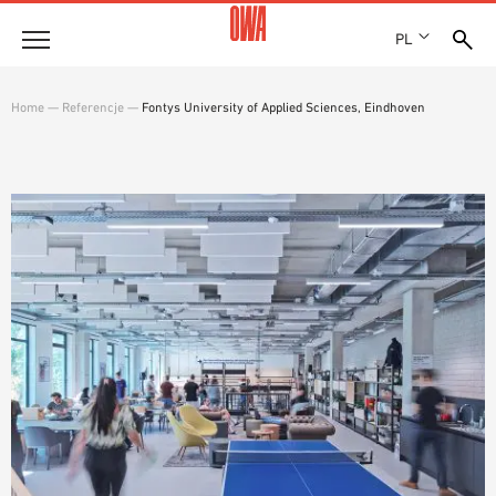
PL
Firma
Home
—
Referencje
—
Fontys University of Applied Sciences, Eindhoven
HISTORIA
Produkty
WYRÓŻNIENIA
PRZEGLĄD PRODUKTÓW
LOKALIZACJE
Rozwiązania
WYSZUKIWANIE Z PRZEWODNIKIEM
PRASA
FUNKCJE
WYSZUKIWANIE TECHNICZNE
SHOWROOM 7TH FLOOR
Referencje
OBSZARY ZASTOSOWANIA
Doradztwo techniczne
Serwis
TEKSTY PRZETARGOWE
PLIKI DO POBRANIA
DEKLARACJA WŁAŚCIWOŚCI UŻYTKOWYCH (DOP)