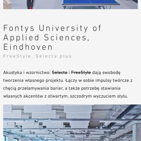
NARZĘDZIA DO PROJEKTOWANIA
BIBLIOTEKA BIM/REVIT
WIDEO
Fontys University of
ZAMÓWIENIE PRÓBKI
Applied Sciences,
Eindhoven
FreeStyle, Selecta plus
Akustyka i wzornictwo:
Selecta
i
FreeStyle
dają swobodę
tworzenia własnego projektu. Łączy w sobie impulsy twórcze z
chęcią przełamywania barier, a także potrzebę stawiania
własnych akcentów z otwartym, szczodrym wyczuciem stylu.