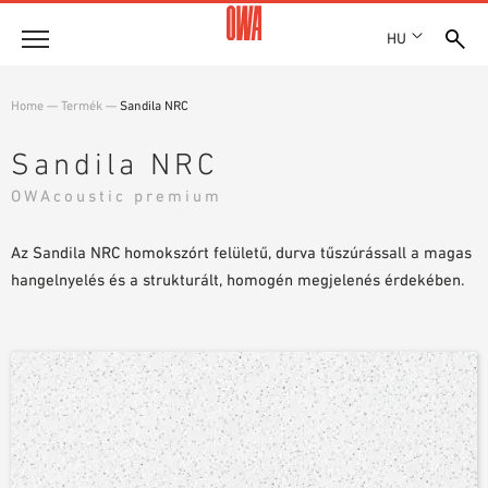
HU
Vállalat
Home
—
Termék
—
Sandila NRC
DÍJAK ÉS KITÜNTETÉSEK
Termékek
Sandila NRC
TELEPHELYEK
TERMÉKÁTTEKINTÉS
OWAcoustic premium
SHOWROOM 7TH FLOOR
Megoldások
CÉLIRÁNYOS KERESÉS
FUNKCIÓK
Az Sandila NRC homokszórt felületű, durva tűszúrássall a magas
KERESÉS MŰSZAKI TARTALOM SZERINT
Referenciák
ALKALMAZÁSI TERÜLETEK
hangelnyelés és a strukturált, homogén megjelenés érdekében.
Műszaki tanácsadás
Szolgáltatás
KÖTTSÉGVETÉS KIÍRÁSI SZÖVEGEK
LETÖLTÉSEK
TELJESÍTMÉNYNYILATKOZAT (DOP)