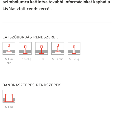
szimbólumra kattintva további információkat kaphat a
kiválasztott rendszerről.
LÁTSZÓBORDÁS RENDSZEREK
S 15a
S 15 cliq
S 3
S 3a cliq
S 3 cliq
cliq
BANDRASZTERES RENDSZEREK
S 18d