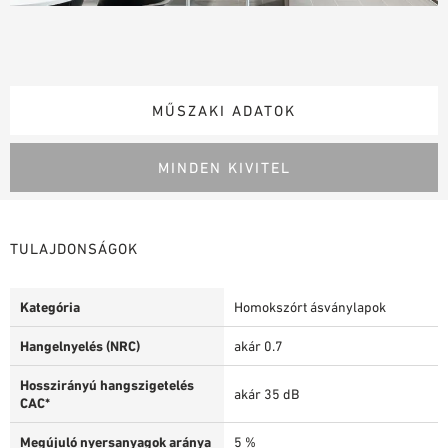
MŰSZAKI ADATOK
MINDEN KIVITEL
TULAJDONSÁGOK
Kategória
Homokszórt ásványlapok
Hangelnyelés (NRC)
akár 0.7
Hosszirányú hangszigetelés
akár 35 dB
CAC*
Megújuló nyersanyagok aránya
5 %