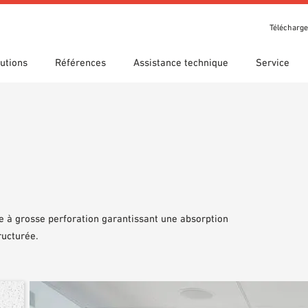
Télécharg
utions
Références
Assistance technique
Service
t récompenses
che guidée
s d’utilisation
Nos filiales
Recherche technique
Déclaration de performance
argements
(DDP)
om 7th Floor
hèque BIM/Revit
Vidéos
 à grosse perforation garantissant une absorption
ructurée.