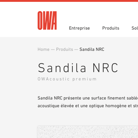
Entreprise
Produits
Sol
Home
—
Produits
—
Sandila NRC
Histoire
Les collections OWA
Fonctions
Prix e
Recher
Domaine
Documents d’appel d’offres
Téléch
Sandila NRC
Actualités
Showro
Documents d’aide à la
planification
Bibliot
OWAcoustic premium
Commande d’échantillons
Sandila NRC présente une surface finement sablée
acoustique élevée et une optique homogène et st