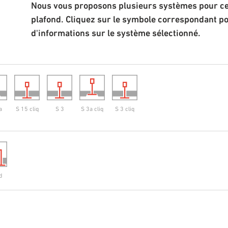
Nous vous proposons plusieurs systèmes pour cet
plafond. Cliquez sur le symbole correspondant p
d'informations sur le système sélectionné.
a
S 15 cliq
S 3
S 3a cliq
S 3 cliq
d