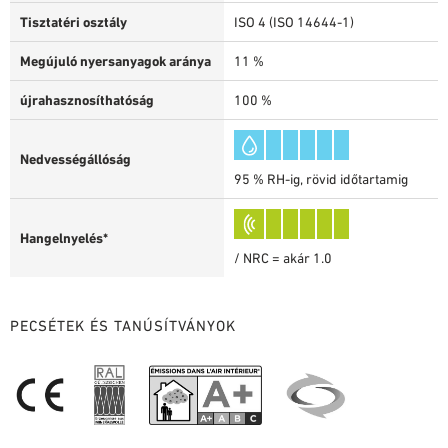
Tisztatéri osztály
ISO 4 (ISO 14644-1)
Megújuló nyersanyagok aránya
11 %
újrahasznosíthatóság
100 %
Nedvességállóság
95 % RH-ig, rövid időtartamig
Hangelnyelés*
/ NRC = akár 1.0
PECSÉTEK ÉS TANÚSÍTVÁNYOK