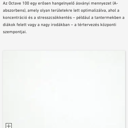
Az Octave 100 egy erősen hangelnyelő ásványi mennyezet (A-
TERVEZÉSI SEGÉDLETEK
abszorbens), amely olyan területekre lett optimalizálva, ahol a
BIM/REVIT KÖNYVTÁR
koncentráció és a stresszcsökkentés – például a tantermekben a
VIDEÓK
diákok felett vagy a nagy irodákban – a tértervezés központi
MINTA MEGRENDELÉS
szempontjai.