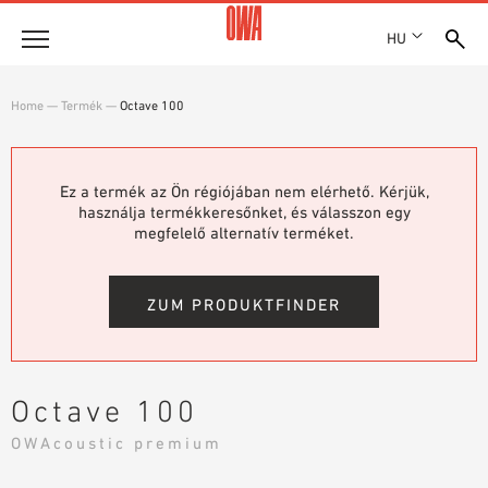
HU
Vállalat
Home
—
Termék
—
Octave 100
DÍJAK ÉS KITÜNTETÉSEK
Termékek
TELEPHELYEK
TERMÉKÁTTEKINTÉS
Ez a termék az Ön régiójában nem elérhető. Kérjük,
SHOWROOM 7TH FLOOR
Megoldások
használja termékkeresőnket, és válasszon egy
CÉLIRÁNYOS KERESÉS
megfelelő alternatív terméket.
FUNKCIÓK
KERESÉS MŰSZAKI TARTALOM SZERINT
Referenciák
ALKALMAZÁSI TERÜLETEK
ZUM PRODUKTFINDER
Műszaki tanácsadás
Szolgáltatás
Octave 100
KÖTTSÉGVETÉS KIÍRÁSI SZÖVEGEK
OWAcoustic premium
LETÖLTÉSEK
TELJESÍTMÉNYNYILATKOZAT (DOP)