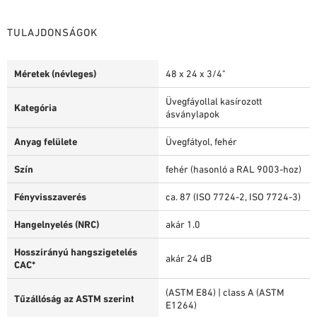
TULAJDONSÁGOK
Méretek (névleges)
48 x 24 x 3/4"
Üvegfáyollal kasírozott
Kategória
ásványlapok
Anyag felülete
Üvegfátyol, fehér
Szín
fehér (hasonló a RAL 9003-hoz)
Fényvisszaverés
ca. 87 (ISO 7724-2, ISO 7724-3)
Hangelnyelés (NRC)
akár 1.0
Hosszirányú hangszigetelés
akár 24 dB
CAC*
(ASTM E84) | class A (ASTM
Tűzállóság az ASTM szerint
E1264)