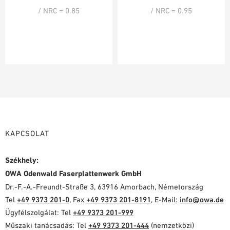
/ NRC = 0.85
/ NRC = 0.95
KAPCSOLAT
Székhely:
OWA Odenwald Faserplattenwerk GmbH
Dr.-F.-A.-Freundt-Straße 3, 63916 Amorbach, Németország
Tel
+49 9373 201-0
, Fax
+49 9373 201-8191
, E-Mail:
info@owa.de
Ügyfélszolgálat: Tel
+49 9373 201-999
Műszaki tanácsadás: Tel
+49 9373 201-444
(nemzetközi)