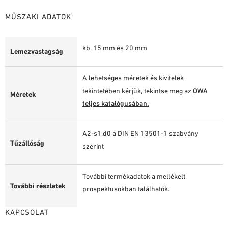
MŰSZAKI ADATOK
kb. 15 mm és 20 mm
Lemezvastagság
A lehetséges méretek és kivitelek
tekintetében kérjük, tekintse meg az
OWA
Méretek
teljes katalógusában.
A2-s1,d0 a DIN EN 13501-1 szabvány
Tűzállóság
szerint
További termékadatok a mellékelt
További részletek
prospektusokban találhatók.
KAPCSOLAT