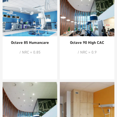
Octave 85 Humancare
Octave 90 High CAC
/ NRC = 0.85
/ NRC = 0.9