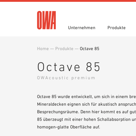
Unternehmen
Produkte
Home
—
Produkte
—
Octave 85
Historie
Produktübersicht
Funktionen
Ausschreibungstexte
Jobportal
Auszei
Geführ
Einsatz
Downlo
Octave 85
Nachhaltigkeit
Planungshilfen
OWA gr
BIM/REV
Karriere
OWA-Schulungen
Presse
Muster
OWAcoustic premium
Octave 85 wurde entwickelt, um sich in einem bre
Mineraldecken eignen sich für akustisch anspruch
Besprechungsräume. Denn hier kommt es auf gute
85 überzeugt mit einer hohen Schallabsorption u
homogen-glatte Oberfläche auf.