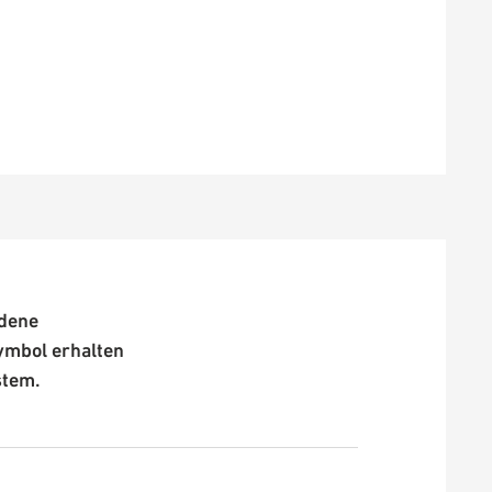
edene
ymbol erhalten
stem.