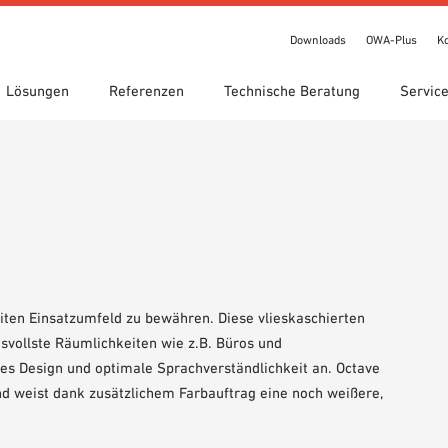
Downloads
OWA-Plus
K
Lösungen
Referenzen
Technische Beratung
Servic
chnungen
te Suche
gebiete
ads
Standorte
Technische Suche
Leistungserklärung (DoP)
een circle
IT Bibliothek
OWA-Plus
Videos
bestellung
Showroom 7th Floor
iten Einsatzumfeld zu bewähren. Diese vlieskaschierten
svollste Räumlichkeiten wie z.B. Büros und
s Design und optimale Sprachverständlichkeit an. Octave
nd weist dank zusätzlichem Farbauftrag eine noch weißere,