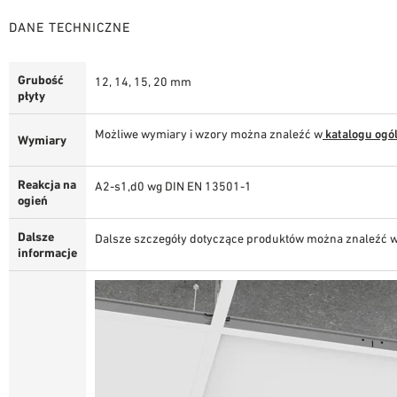
DANE TECHNICZNE
Grubość
12, 14, 15, 20 mm
płyty
Możliwe wymiary i wzory można znaleźć w
katalogu og
Wymiary
Reakcja na
A2-s1,d0 wg DIN EN 13501-1
ogień
Dalsze
Dalsze szczegóły dotyczące produktów można znaleźć w
informacje