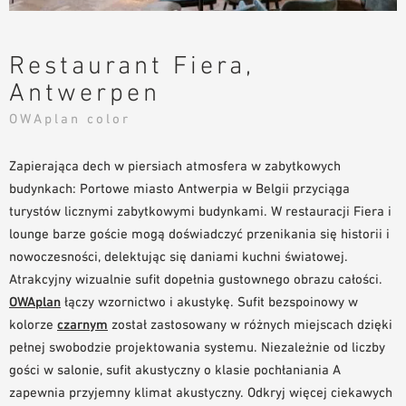
NARZĘDZIA DO PROJEKTOWANIA
BIBLIOTEKA BIM/REVIT
Restaurant Fiera,
WIDEO
Antwerpen
ZAMÓWIENIE PRÓBKI
OWAplan color
Zapierająca dech w piersiach atmosfera w zabytkowych
budynkach: Portowe miasto Antwerpia w Belgii przyciąga
turystów licznymi zabytkowymi budynkami. W restauracji Fiera i
lounge barze goście mogą doświadczyć przenikania się historii i
nowoczesności, delektując się daniami kuchni światowej.
Atrakcyjny wizualnie sufit dopełnia gustownego obrazu całości.
OWAplan
łączy wzornictwo i akustykę. Sufit bezspoinowy w
kolorze
czarnym
został zastosowany w różnych miejscach dzięki
pełnej swobodzie projektowania systemu. Niezależnie od liczby
gości w salonie, sufit akustyczny o klasie pochłaniania A
zapewnia przyjemny klimat akustyczny. Odkryj więcej ciekawych