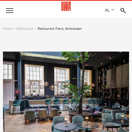
PL
Firma
Home
—
Referencje
—
Restaurant Fiera, Antwerpen
HISTORIA
Produkty
WYRÓŻNIENIA
PRZEGLĄD PRODUKTÓW
LOKALIZACJE
Rozwiązania
WYSZUKIWANIE Z PRZEWODNIKIEM
PRASA
FUNKCJE
WYSZUKIWANIE TECHNICZNE
SHOWROOM 7TH FLOOR
Referencje
OBSZARY ZASTOSOWANIA
Doradztwo techniczne
Serwis
TEKSTY PRZETARGOWE
PLIKI DO POBRANIA
DEKLARACJA WŁAŚCIWOŚCI UŻYTKOWYCH (DOP)