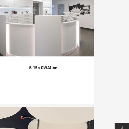
S 15b OWAline