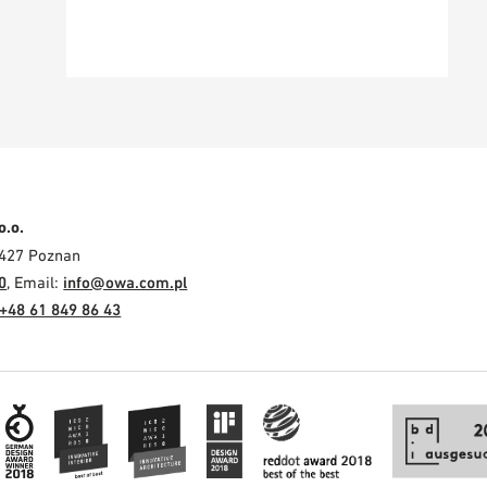
o.o.
-427 Poznan
0
, Email:
info@owa.com.pl
+48 61 849 86 43