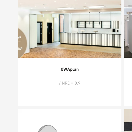
OWAplan
/ NRC = 0.9