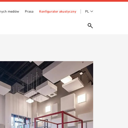
anych mediów
Prasa
Konfigurator akustyczny
PL