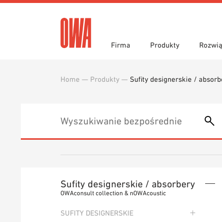
Firma
Produkty
Rozwią
Home
—
Produkty
—
Sufity designerskie / absorb
Historia
Przegląd produktów
Funkcje
Wyróżn
Wyszuk
Obszar
Teksty przetargowe
Pliki d
Prasa
Showro
Narzędzia do projektowania
Bibliot
Zamówienie próbki
Sufity designerskie / absorbery
OWAconsult collection & nOWAcoustic
SUFITY DESIGNERSKIE