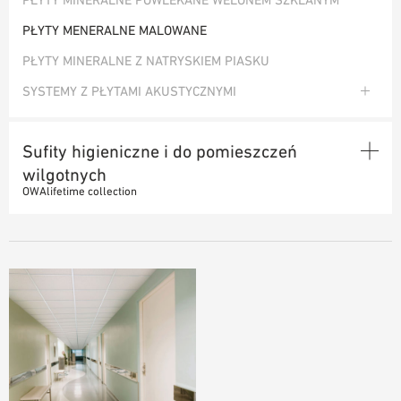
NARZĘDZIA DO PROJEKTOWANIA
PŁYTY MENERALNE MALOWANE
BIBLIOTEKA BIM/REVIT
PŁYTY MINERALNE Z NATRYSKIEM PIASKU
WIDEO
SYSTEMY Z PŁYTAMI AKUSTYCZNYMI
ZAMÓWIENIE PRÓBKI
Systemy z konstrukcją widoczną
Samodzielna jednostka ochrony ogniowej
Sufity higieniczne i do pomieszczeń
wilgotnych
OWAlifetime collection
PŁYTY MENERALNE
SYSTEMY DO SUFITÓW HIGIENICZNYCH I DO POMIESZCZEŃ
WILGOTNYCH