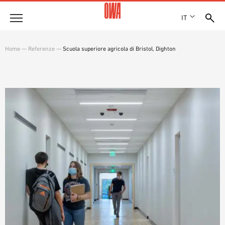
IT
Azienda
Home
—
Referenze
—
Scuola superiore agricola di Bristol, Dighton
STORIA
Prodotti
RICONOSCIMENTI
PANORAMICA PRODOTTI
SEDI
Soluzioni
RICERCA GUIDATA
STAMPA
FUNZIONI
RICERCA TECNICA
SHOWROOM 7TH FLOOR
Referenze
CAMPI D’APPLICAZIONE
Consulenza tecnica
Assistenza
CAPITOLATI D’APPALTO
DOWNLOAD
DICHIARAZIONE DI PRESTAZIONE (DOP)