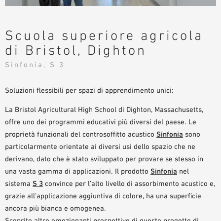
AUSILII PER LA PROGETTAZIONE
BIBLIOTECA BIM/ REVIT
Scuola superiore agricola
VIDEO
di Bristol, Dighton
ORDINE CAMPIONE
Sinfonia, S 3
Soluzioni flessibili per spazi di apprendimento unici:
La Bristol Agricultural High School di Dighton, Massachusetts,
offre uno dei programmi educativi più diversi del paese. Le
proprietà funzionali del controsoffitto acustico
Sinfonia
sono
particolarmente orientate ai diversi usi dello spazio che ne
derivano, dato che è stato sviluppato per provare se stesso in
una vasta gamma di applicazioni. Il prodotto
Sinfonia
nel
sistema
S 3
convince per l’alto livello di assorbimento acustico e,
grazie all’applicazione aggiuntiva di colore, ha una superficie
ancora più bianca e omogenea.
Scoprite altre emozionanti prospettive di questo progetto di