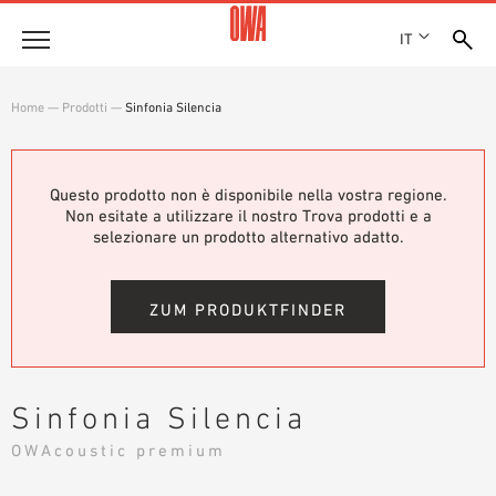
IT
Azienda
Home
—
Prodotti
—
Sinfonia Silencia
STORIA
Prodotti
RICONOSCIMENTI
PANORAMICA PRODOTTI
Questo prodotto non è disponibile nella vostra regione.
SEDI
Soluzioni
Non esitate a utilizzare il nostro Trova prodotti e a
RICERCA GUIDATA
STAMPA
selezionare un prodotto alternativo adatto.
FUNZIONI
RICERCA TECNICA
SHOWROOM 7TH FLOOR
Referenze
CAMPI D’APPLICAZIONE
ZUM PRODUKTFINDER
Consulenza tecnica
Assistenza
Sinfonia Silencia
CAPITOLATI D’APPALTO
OWAcoustic premium
DOWNLOAD
DICHIARAZIONE DI PRESTAZIONE (DOP)