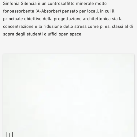
Sinfonia Silencia è un controsoffitto minerale molto
AUSILII PER LA PROGETTAZIONE
fonoassorbente (A-Absorber) pensato per locali, in cui il
BIBLIOTECA BIM/ REVIT
principale obiettivo della progettazione architettonica sia la
VIDEO
concentrazione e la riduzione dello stress come p. es. classi al di
ORDINE CAMPIONE
sopra degli studenti o uffici open space.