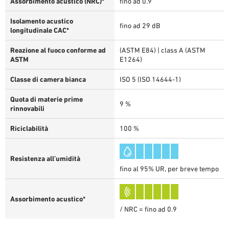
Assorbimento acustico (NRC)*
fino ad 0.9
Isolamento acustico
fino ad 29 dB
longitudinale CAC*
Reazione al fuoco conforme ad
(ASTM E84) | class A (ASTM
ASTM
E1264)
Classe di camera bianca
ISO 5 (ISO 14644-1)
Quota di materie prime
9 %
rinnovabili
Riciclabilità
100 %
Resistenza all’umidità
fino al 95% UR, per breve tempo
Assorbimento acustico*
/ NRC = fino ad 0.9