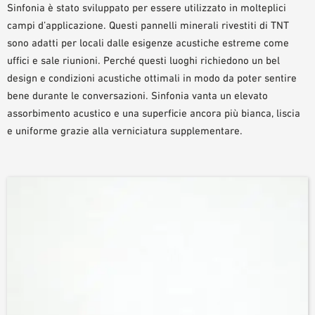
Sinfonia è stato sviluppato per essere utilizzato in molteplici
AUSILII PER LA PROGETTAZIONE
campi d’applicazione. Questi pannelli minerali rivestiti di TNT
BIBLIOTECA BIM/ REVIT
sono adatti per locali dalle esigenze acustiche estreme come
VIDEO
uffici e sale riunioni. Perché questi luoghi richiedono un bel
ORDINE CAMPIONE
design e condizioni acustiche ottimali in modo da poter sentire
bene durante le conversazioni. Sinfonia vanta un elevato
assorbimento acustico e una superficie ancora più bianca, liscia
e uniforme grazie alla verniciatura supplementare.