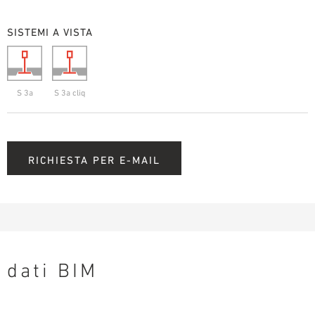
SISTEMI A VISTA
S 3a
S 3a cliq
RICHIESTA PER E-MAIL
dati BIM