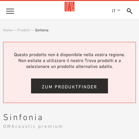
IT
Azienda
Home
—
Prodotti
—
Sinfonia
STORIA
Prodotti
RICONOSCIMENTI
PANORAMICA PRODOTTI
Questo prodotto non è disponibile nella vostra regione.
SEDI
Soluzioni
Non esitate a utilizzare il nostro Trova prodotti e a
RICERCA GUIDATA
STAMPA
selezionare un prodotto alternativo adatto.
FUNZIONI
RICERCA TECNICA
SHOWROOM 7TH FLOOR
Referenze
CAMPI D’APPLICAZIONE
ZUM PRODUKTFINDER
Consulenza tecnica
Assistenza
Sinfonia
CAPITOLATI D’APPALTO
OWAcoustic premium
DOWNLOAD
DICHIARAZIONE DI PRESTAZIONE (DOP)