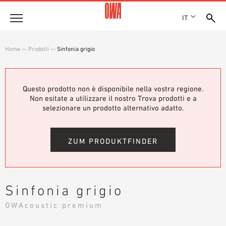
IT
Azienda
Home
—
Prodotti
—
Sinfonia grigio
STORIA
Prodotti
RICONOSCIMENTI
PANORAMICA PRODOTTI
Questo prodotto non è disponibile nella vostra regione.
SEDI
Soluzioni
Non esitate a utilizzare il nostro Trova prodotti e a
RICERCA GUIDATA
STAMPA
selezionare un prodotto alternativo adatto.
FUNZIONI
RICERCA TECNICA
SHOWROOM 7TH FLOOR
Referenze
CAMPI D’APPLICAZIONE
ZUM PRODUKTFINDER
Consulenza tecnica
Assistenza
Sinfonia grigio
CAPITOLATI D’APPALTO
OWAcoustic premium
DOWNLOAD
DICHIARAZIONE DI PRESTAZIONE (DOP)