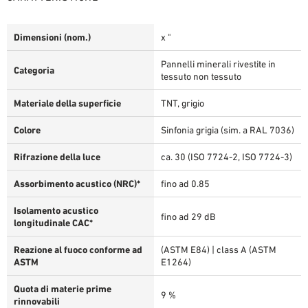
Dimensioni (nom.)
x "
Pannelli minerali rivestite in
Categoria
tessuto non tessuto
Materiale della superficie
TNT, grigio
Colore
Sinfonia grigia (sim. a RAL 7036)
Rifrazione della luce
ca. 30 (ISO 7724-2, ISO 7724-3)
Assorbimento acustico (NRC)*
fino ad 0.85
Isolamento acustico
fino ad 29 dB
longitudinale CAC*
Reazione al fuoco conforme ad
(ASTM E84) | class A (ASTM
ASTM
E1264)
Quota di materie prime
9 %
rinnovabili