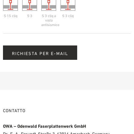
S 15 cliq
S 3
S 3 cliq a
S 3 cliq
vista
antisismico
RICHIESTA PER E-MAIL
CONTATTO
OWA – Odenwald Faserplattenwerk GmbH
Dr.-F.-A.-Freundt-Straße 3, 63916 Amorbach, Germany