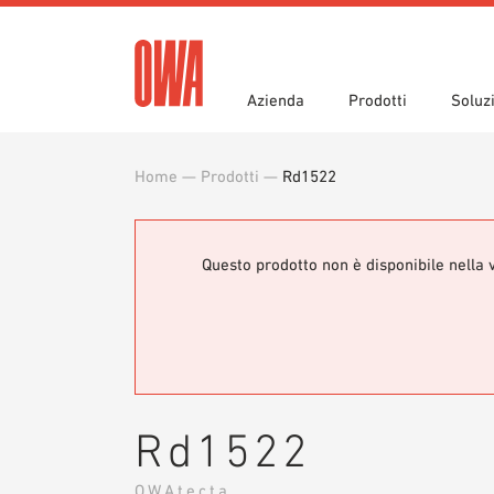
Azienda
Prodotti
Soluz
Home
—
Prodotti
—
Rd1522
Storia
Panoramica prodotti
Funzioni
Ricono
Ricerca
Campi 
Capitolati d’appalto
Downlo
Stampa
Showro
Ausilii per la progettazione
Bibliot
Questo prodotto non è disponibile nella v
Ordine campione
Rd1522
OWAtecta