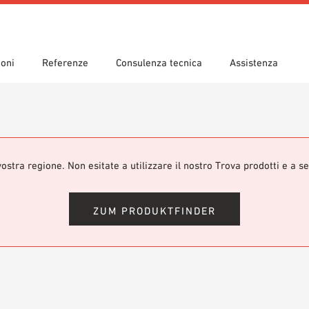
ioni
Referenze
Consulenza tecnica
Assistenza
scimenti
 guidata
d’applicazione
Sedi
Ricerca tecnica
Dichiarazione di prestazione
ad
(DoP)
om 7th Floor
eca BIM/ REVIT
Video
ostra regione. Non esitate a utilizzare il nostro Trova prodotti e a s
ZUM PRODUKTFINDER