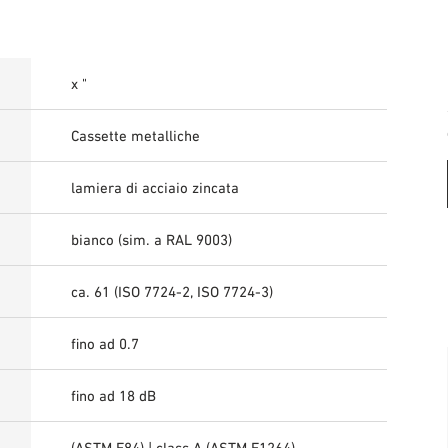
x "
Cassette metalliche
lamiera di acciaio zincata
bianco (sim. a RAL 9003)
ca. 61 (ISO 7724-2, ISO 7724-3)
fino ad 0.7
fino ad 18 dB
(ASTM E84) | class A (ASTM E1264)