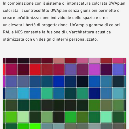
In combinazione con il sistema di intonacatura colorata OWAplan
AUSILII PER LA PROGETTAZIONE
colorata, il controsoffitto OWAplan senza giunzioni permette di
BIBLIOTECA BIM/ REVIT
creare un’ottimizzazione individuale dello spazio e crea
VIDEO
un’elevata libertà di progettazione. Un’ampia gamma di colori
ORDINE CAMPIONE
RAL e NCS consente la fusione di un’architettura acustica
ottimizzata con un design d’interni personalizzato.