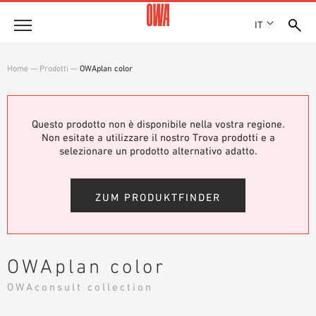
IT
Azienda
Home
—
Prodotti
—
OWAplan color
STORIA
Prodotti
RICONOSCIMENTI
PANORAMICA PRODOTTI
Questo prodotto non è disponibile nella vostra regione.
SEDI
Soluzioni
Non esitate a utilizzare il nostro Trova prodotti e a
RICERCA GUIDATA
STAMPA
selezionare un prodotto alternativo adatto.
FUNZIONI
RICERCA TECNICA
SHOWROOM 7TH FLOOR
Referenze
CAMPI D’APPLICAZIONE
ZUM PRODUKTFINDER
Consulenza tecnica
Assistenza
OWAplan color
CAPITOLATI D’APPALTO
OWAconsult collection
DOWNLOAD
DICHIARAZIONE DI PRESTAZIONE (DOP)