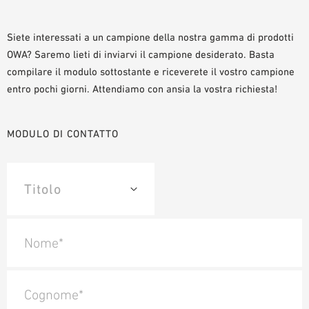
AUSILII PER LA PROGETTAZIONE
BIBLIOTECA BIM/ REVIT
Siete interessati a un campione della nostra gamma di prodotti
OWA? Saremo lieti di inviarvi il campione desiderato. Basta
VIDEO
compilare il modulo sottostante e riceverete il vostro campione
ORDINE CAMPIONE
entro pochi giorni. Attendiamo con ansia la vostra richiesta!
MODULO DI CONTATTO
Nome*
Cognome*