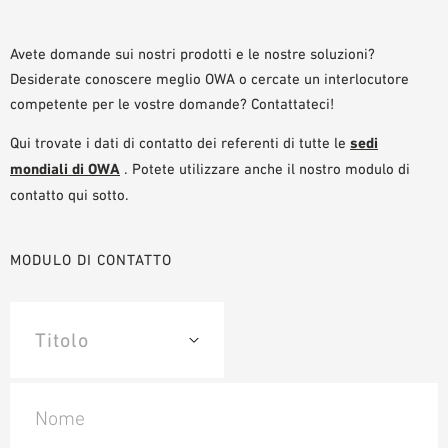
AUSILII PER LA PROGETTAZIONE
BIBLIOTECA BIM/ REVIT
Avete domande sui nostri prodotti e le nostre soluzioni?
Desiderate conoscere meglio OWA o cercate un interlocutore
VIDEO
competente per le vostre domande? Contattateci!
ORDINE CAMPIONE
Qui trovate i dati di contatto dei referenti di tutte le
sedi
mondiali di OWA
. Potete utilizzare anche il nostro modulo di
contatto qui sotto.
MODULO DI CONTATTO
Nome