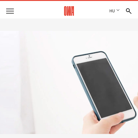
HU
Vállalat
DÍJAK ÉS KITÜNTETÉSEK
Termékek
TELEPHELYEK
TERMÉKÁTTEKINTÉS
SHOWROOM 7TH FLOOR
Megoldások
CÉLIRÁNYOS KERESÉS
FUNKCIÓK
KERESÉS MŰSZAKI TARTALOM SZERINT
Referenciák
ALKALMAZÁSI TERÜLETEK
Műszaki tanácsadás
Szolgáltatás
KÖTTSÉGVETÉS KIÍRÁSI SZÖVEGEK
LETÖLTÉSEK
TELJESÍTMÉNYNYILATKOZAT (DOP)