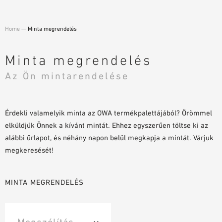
TERVEZÉSI SEGÉDLETEK
BIM/REVIT KÖNYVTÁR
Home
—
Minta megrendelés
VIDEÓK
MINTA MEGRENDELÉS
Minta megrendelés
Az Ön mintarendelése
Érdekli valamelyik minta az OWA termékpalettájából? Örömmel
elküldjük Önnek a kívánt mintát. Ehhez egyszerűen töltse ki az
alábbi űrlapot, és néhány napon belül megkapja a mintát. Várjuk
megkeresését!
MINTA MEGRENDELÉS