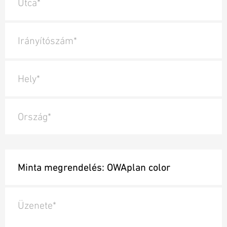
Utca*
Irányítószám*
Hely*
Ország*
Üzenete*