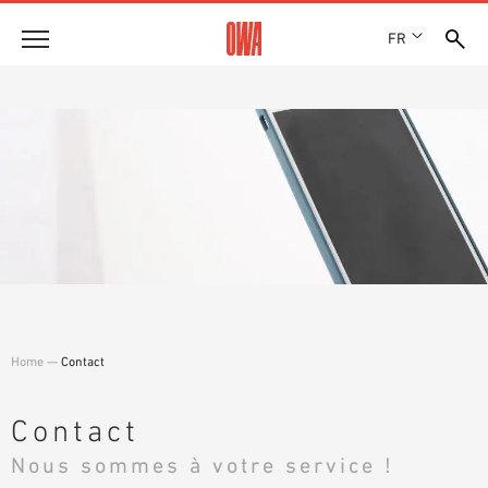
FR
Entreprise
HISTOIRE
Produits
PRIX ET RÉCOMPENSES
LES COLLECTIONS OWA
NOS FILIALES
Solutions
RECHERCHE GUIDÉE
ACTUALITÉS
FONCTIONS
RECHERCHE TECHNIQUE
SHOWROOM 7TH FLOOR
Références
DOMAINES D’UTILISATION
Assistance technique
Home
—
Contact
Service
DOCUMENTS D’APPEL D’OFFRES
Contact
TÉLÉCHARGEMENTS
Nous sommes à votre service !
DÉCLARATION DE PERFORMANCE (DDP)