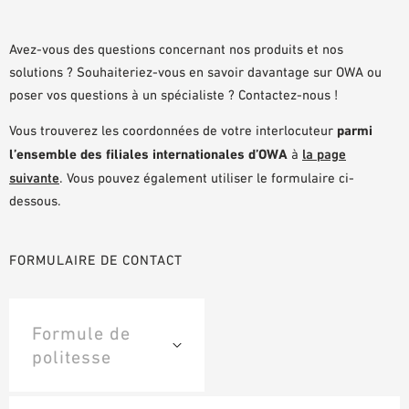
DOCUMENTS D’AIDE À LA PLANIFICATION
BIBLIOTHÈQUE BIM/REVIT
Avez-vous des questions concernant nos produits et nos
solutions ? Souhaiteriez-vous en savoir davantage sur OWA ou
VIDÉOS
poser vos questions à un spécialiste ? Contactez-nous !
COMMANDE D’ÉCHANTILLONS
Vous trouverez les coordonnées de votre interlocuteur
parmi
l’ensemble des filiales internationales d’OWA
à
la page
suivante
. Vous pouvez également utiliser le formulaire ci-
dessous.
FORMULAIRE DE CONTACT