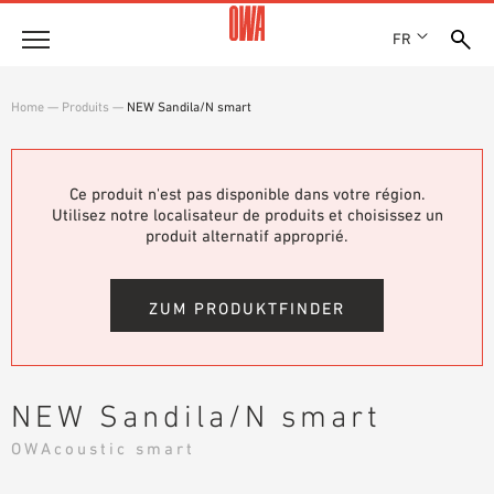
FR
Entreprise
Home
—
Produits
—
NEW Sandila/N smart
HISTOIRE
Produits
PRIX ET RÉCOMPENSES
LES COLLECTIONS OWA
Ce produit n'est pas disponible dans votre région.
NOS FILIALES
Solutions
Utilisez notre localisateur de produits et choisissez un
RECHERCHE GUIDÉE
ACTUALITÉS
produit alternatif approprié.
FONCTIONS
RECHERCHE TECHNIQUE
SHOWROOM 7TH FLOOR
Références
DOMAINES D’UTILISATION
ZUM PRODUKTFINDER
Assistance technique
Service
NEW Sandila/N smart
DOCUMENTS D’APPEL D’OFFRES
OWAcoustic smart
TÉLÉCHARGEMENTS
DÉCLARATION DE PERFORMANCE (DDP)