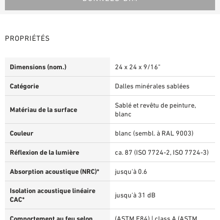
PROPRIÉTÉS
Dimensions (nom.)
24 x 24 x 9/16"
Catégorie
Dalles minérales sablées
Sablé et revêtu de peinture,
Matériau de la surface
blanc
Couleur
blanc (sembl. à RAL 9003)
Réflexion de la lumière
ca. 87 (ISO 7724-2, ISO 7724-3)
Absorption acoustique (NRC)*
jusqu'à 0.6
Isolation acoustique linéaire
jusqu'à 31 dB
CAC*
Comportement au feu selon
(ASTM E84) | class A (ASTM