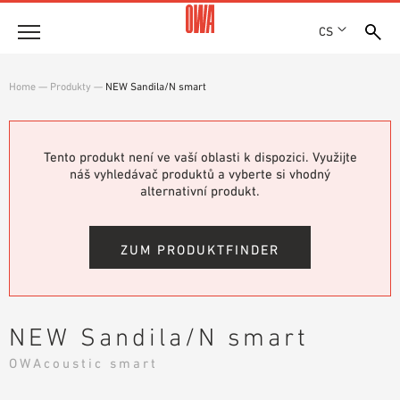
CS
Společnost
Home
—
Produkty
—
NEW Sandila/N smart
OCENĚNÍ A VYZNAMENÁNÍ
Produkty
LOKALITY
PŘEHLED PRODUKTŮ
Tento produkt není ve vaší oblasti k dispozici. Využijte
SHOWROOM 7TH FLOOR
Řešení
náš vyhledávač produktů a vyberte si vhodný
ŘÍZENÉ VYHLEDÁVÁNÍ
alternativní produkt.
FUNKCE
TECHNICKÉ VYHLEDÁVÁNÍ
Reference
OBLASTI POUŽITÍ
ZUM PRODUKTFINDER
Technické poradenství
Servis
NEW Sandila/N smart
TEXTY PRO VÝBĚROVÁ ŘÍZENÍ
OWAcoustic smart
SOUBORY KE STAŽENÍ
PROHLÁŠENÍ O VLASTNOSTECH (DOP)