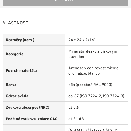
VLASTNOSTI
Rozměry (nom.)
24 x 24 x 9/16"
Minerální desky s pískovým
Kategorie
povrchem
Arenoso y con revestimiento
Povrch materiálu
cromático, blanco
Barva
bílá (podobná RAL 9003)
Odraz světla
ca. 87 (ISO 7724-2, ISO 7724-3)
Zvuková absorpce (NRC)
až 0.6
Podélná zvuková izolace CAC*
až 31 dB
(ASTM E84) | class A (ASTM