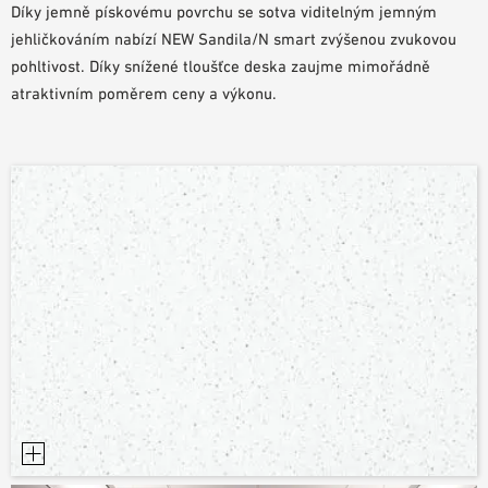
Díky jemně pískovému povrchu se sotva viditelným jemným
POMŮCKY PRO PLÁNOVÁNÍ
jehličkováním nabízí NEW Sandila/N smart zvýšenou zvukovou
BIM/REVIT KNIHOVNA
pohltivost. Díky snížené tloušťce deska zaujme mimořádně
VIDEA
atraktivním poměrem ceny a výkonu.
OBJEDNÁVKA VZORKŮ